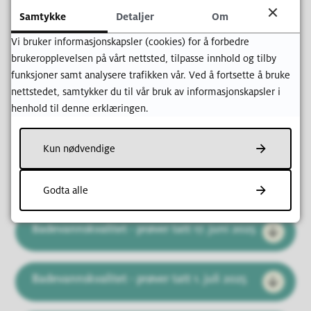
Badevettreglene
Samtykke
Detaljer
Om
Redningsselskapets
Vi bruker informasjonskapsler (cookies) for å forbedre
livredningskurs
brukeropplevelsen på vårt nettsted, tilpasse innhold og tilby
funksjoner samt analysere trafikken vår. Ved å fortsette å bruke
nettstedet, samtykker du til vår bruk av informasjonskapsler i
henhold til denne erklæringen.
Badevannsprøver fra tidligere i sommer
Kun nødvendige
Badevannskvalitet - prøver tatt 4. juni 2025
Godta alle
Badevannskvalitet - prøver tatt 17. juni 2025
Badevannskvalitet - prøver tatt 1. juli 2025