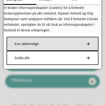
forberedende tiltak. Kommunen er for eksempel i økt
Vi bruker informasjonskapsler (cookies) for å forbedre
beredskap i forbindelse med lokal feiring av 17. mai, og
brukeropplevelsen på vårt nettsted, tilpasse innhold og tilby
samarbeider med politiet i denne forbindelse.
funksjoner samt analysere trafikken vår. Ved å fortsette å bruke
nettstedet, samtykker du til vår bruk av informasjonskapsler i
Egenberedskap i hjemmet ditt
henhold til denne erklæringen.
Kun nødvendige
Jodtabletter ved atomulykker
Godta alle
Nødvarsel på mobil
Tilfluktsrom