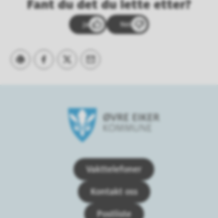
Fant du det du lette etter?
Ja
Nei
Skriv ut
Del på Facebook
Del på Twitter
Tips en venn
Øvre Eiker kommune
Vakttelefoner
Kontakt oss
Postliste