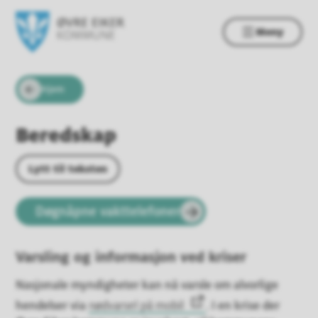
Meny
Øvre Eiker kommune
Du er her:
Om kommunen
Hjem
Beredskap
Lytt til teksten
Døgnåpne vakttelefoner
Varsling og informasjon ved kriser
Nasjonale myndigheter kan nå varsle om alvorlige
hendelser via
nødvarsel på mobil
. I en krise der