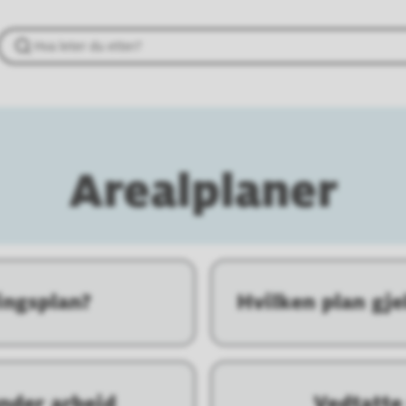
Arealplaner
ingsplan?
Hvilken plan gj
nder arbeid
Vedtatte