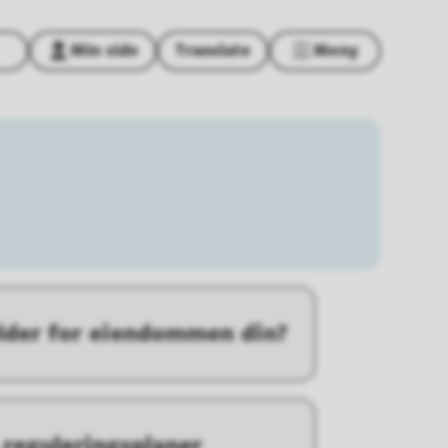
Min side
Translate
Meny
elder for eiendommen din?
 reguleringsplaner