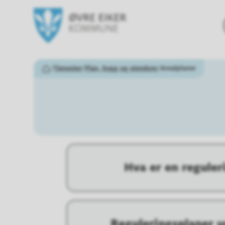
Øvre Eiker kommune
Du er her:
Tjenester
Plan, bygg og eiendom
Arealplaner
Hjem
Hva er en reguler
Reguleringsplaner u