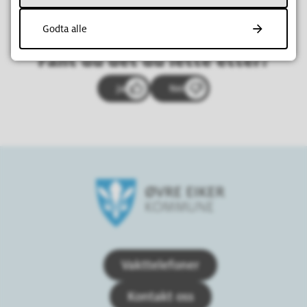
Godta alle
Fant du det du lette etter?
Ja
Nei
Øvre Eiker kommune
Vakttelefoner
Kontakt oss