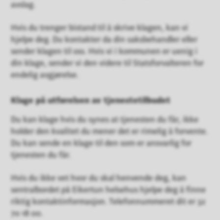
avslag.
Hvis du trenger bistand til å skrive klagen, kan vi
hjelpe deg. Du kontakter da din saksbehandler eller
sender klagen til oss. Hvis vi i kommunen er uenig i
din klage, sender vi den videre til Statsforvalteren for
endelig avgjørelse.
Klage på utførelsen av tjenestetilbudet
Du kan klage hvis du synes at tjenesten du får, ikke
holder den kvalitet du mener det er rimelig å forvente.
Du kan sende en klage til den som er ansvarlig for
tjenesten du får.
Hvis du ikke vet hvor du skal henvende deg, kan
sentralbordet på Eikertun helsehus hjelpe deg å finne
riktig kontaktinformasjon. Telefonnummeret dit er 32
70 18 00.