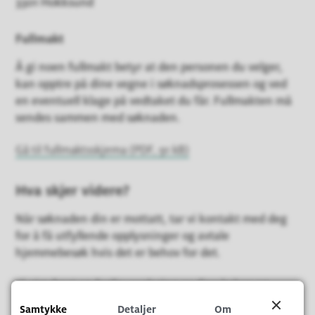
3301 Hokksund
Fullmakt
Å gi noen fullmakt betyr at den personen du velger,
kan opptre på dine vegne i søknadsprosessen og ved
en eventuell klage på vedtaket du får. Fullmakten må
sendes sammen med søknaden.
Gå til fullmaktsskjema
(PDF, 91 kB)
Hva skjer videre?
Når søknaden din er mottatt, tar vi kontakt med deg
for å få utfyllende opplysninger og avtale
hjemmebesøk hvis det er behov for det.
Vi gjør først en faglig vurdering av dine behov og
ressurser. Deretter avgjør vi om du har rett til helse- og
Samtykke
Detaljer
Om