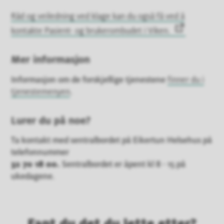
Råd og veiledning ved klage kan du også få ved å
kontakte Pasient- og brukerombudet i Viken.
Mer informasjon
Informasjon om de forskjellige tjenestene
finner du i
tjenestemenyen
.
Lurer du på noe?
Ta kontakt med sentralbordet på Eikertun Helsehus på
telefonnummer
32 70 18 00.
Sentralbordet er åpent kl 8 - 15 på
ukedagene.