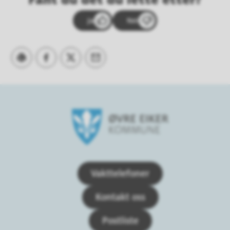
Fant du det du lette etter?
Ja
Nei
Skriv ut
Del på Facebook
Del på Twitter
Tips en venn
Øvre Eiker kommune
Vakttelefoner
Kontakt oss
Postliste