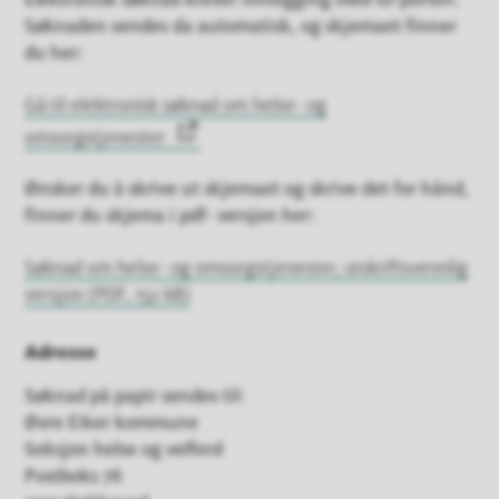
Elektronisk søknad krever innlogging med ID-porten.
Søknaden sendes da automatisk, og skjemaet finner
du her:
Gå til elektronisk søknad om helse- og
omsorgstjenester
Ønsker du å skrive ut skjemaet og skrive det for hånd,
finner du skjema i pdf- versjon her:
Søknad om helse- og omsorgstjenester, utskriftsvennlig
versjon
(PDF, 152 kB)
Adresse
Søknad på papir sendes til:
Øvre Eiker kommune
Seksjon helse og velferd
Postboks 76