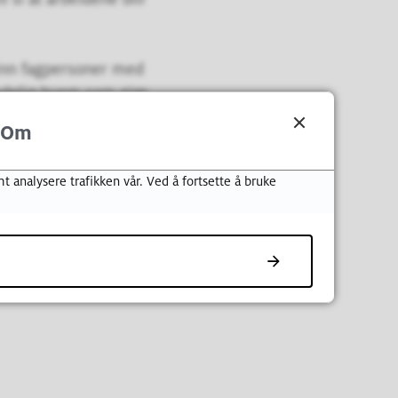
e inn fagpersoner med
ydelig hvem som gjør
Om
t analysere trafikken vår. Ved å fortsette å bruke
gesøknaden.
r