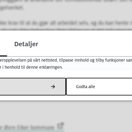
egelverket.
ke krav til at du gjør alt arbeidet selv, og du kan hent
u selv ikke behersker. Det viktige er at det må være t
Detaljer
m ansvarsrett som selvbygger
eropplevelsen på vårt nettsted, tilpasse innhold og tilby funksjoner sam
r i henhold til denne erklæringen.
svarsrett som selvbygger sendes inn sammen med byg
Godta alle
ad og søknad om personlig ansvarsrett som selvbygge
for Øvre Eiker kommune