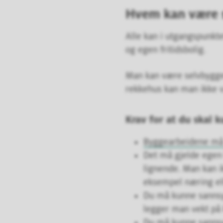
Hvem kan være 
Alle kan i utgangspunkt
og egen fritidsbolig.
Man kan være selvbygger
rekkehus kan man ikke 
Krav for at du skal 
Byggearbeidene må v
Det må gjelde egen b
lignende. Man kan i
eksempel næring ell
Du må kunne sannsynl
legger man vekt på
Du må kunne sannsynl