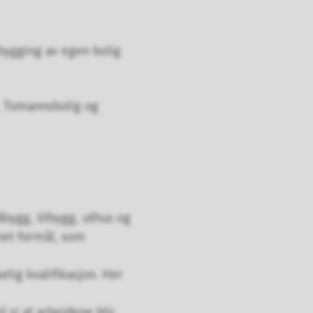
bygging av egen bolig
. Tomannsbolig og
påbygg, tilbygg, uthus og
net formål, som
lig kvalifikasjon. Her
l si at arbeidene blir