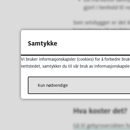
gjort i henhold til r
Som selvbygger er det ik
kompetanse på områder d
hva.
Samtykke
Slik søker du o
Vi bruker informasjonskapsler (cookies) for å forbedre bruk
nettstedet, samtykker du til vår bruk av informasjonskapsle
Søknad om personlig an
Kun nødvendige
Send inn byggesøkn
Hva koster det?
Gå til gebyroversikten 