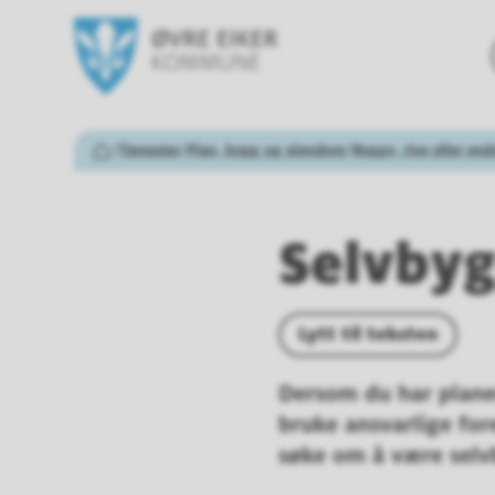
Øvre Eiker kommune
Du er her:
Tjenester
Plan, bygg og eiendom
Bygge, rive eller end
Hjem
Selvby
Lytt til teksten
D
ersom du har plane
bruke ansvarlige for
søke om å være sel