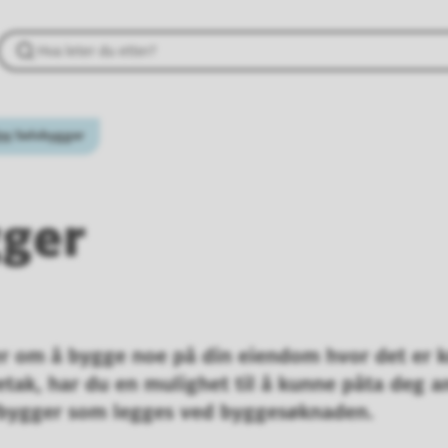
re
Selvbygger
gger
r om å bygge noe på din eiendom hvor det er k
etak, har du en mulighet til å kunne påta deg a
vbygger som legges ved byggesøknaden.