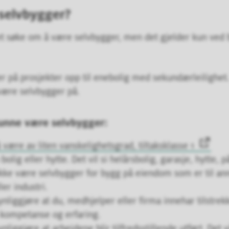
selvbygger?
et søke om å være selvbygger, men det gjelder kun ved 
 på prosjekter opp til enebolig med sekundærleilighet
være selvbygger på.
kunne være selvbygger:
ære av liten vanskelighetsgrad, tiltaksklasse 1
olig eller hytte. Det vil si helårsbolig, garasje, hytte, 
kke være selvbygger for bygg på eiendom som er til an
er industri.
iggjøre at du, medhjelper eller firma innehar tilstrekke
 kompetanse og erfaring.
iggjøre at arbeidene blir tilfredsstillende utført. Det vi