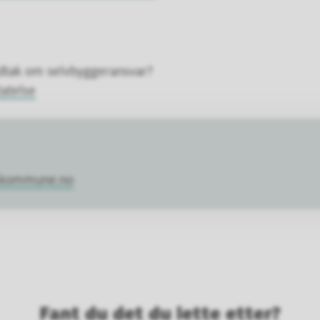
edtak om selvbyggeransvar?
tatelse
r.kommune.no
Fant du det du lette etter?