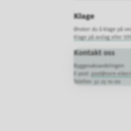
Klage
Ønsker du å klage på v
Klage på avslag eller till
Kontakt oss
Byggesaksavdelingen
E-post:
post@ovre-eike
Telefon: 32 25 10 00