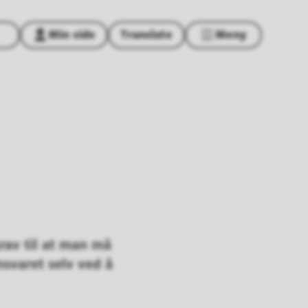
Min side
Translate
Meny
rav til at man må
nsvaret selv ved å